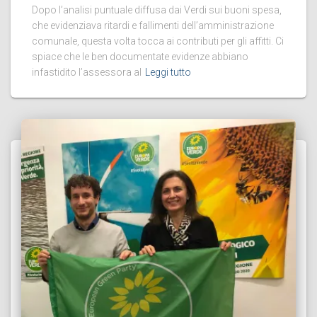
Dopo l’analisi puntuale diffusa dai Verdi sui buoni spesa,
che evidenziava ritardi e fallimenti dell’amministrazione
comunale, questa volta tocca ai contributi per gli affitti. Ci
spiace che le ben documentate evidenze abbiano
infastidito l’assessora al
Leggi tutto