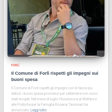
FORLÌ
Il Comune di Forlì rispetti gli impegni sui
buoni spesa
Il Comune di Forlì rispetti gli impegni con le fasce più
deboli: i buoni spesa promessi per settembre non sono
stati erogati. Nel mese di luglio l’Assessora al Welfare e
alle Politiche per la Famiglia Rosaria Tassinari ha
annunciato
Leggi tutto