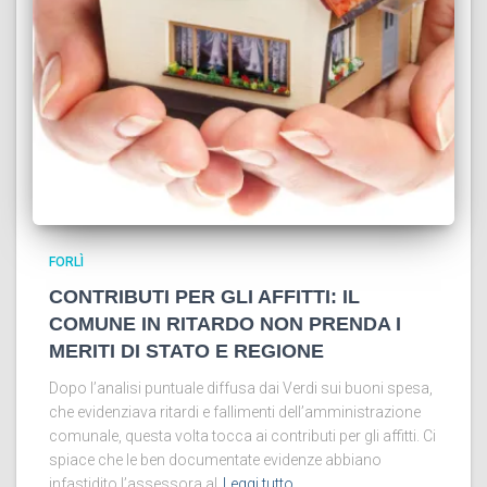
FORLÌ
CONTRIBUTI PER GLI AFFITTI: IL
COMUNE IN RITARDO NON PRENDA I
MERITI DI STATO E REGIONE
Dopo l’analisi puntuale diffusa dai Verdi sui buoni spesa,
che evidenziava ritardi e fallimenti dell’amministrazione
comunale, questa volta tocca ai contributi per gli affitti. Ci
spiace che le ben documentate evidenze abbiano
infastidito l’assessora al
Leggi tutto