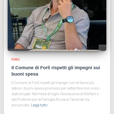
FORLÌ
Il Comune di Forlì rispetti gli impegni sui
buoni spesa
Il Comune di Forlì rispetti gli impegni con le fasce più
deboli: i buoni spesa promessi per settembre non sono
stati erogati. Nel mese di luglio l’Assessora al Welfare e
alle Politiche per la Famiglia Rosaria Tassinari ha
annunciato
Leggi tutto