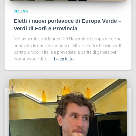
CESENA
Eletti i nuovi portavoce di Europa Verde –
Verdi di Forlì e Provincia
Nell’assemblea di Martedì 30 Novembre Europa Verde ha
rinnovato le cariche dei suoi direttivi di Forlì e Provincia. Il
partito, unico in Italia a prevedere la parità di genere per i
coportavoce di tutti i
Leggi tutto