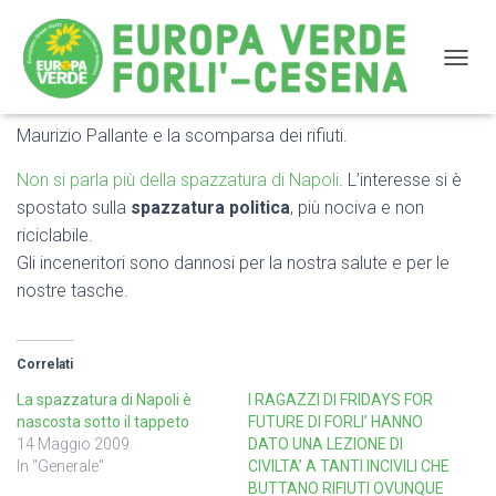
NAVIG
Maurizio Pallante e la scomparsa dei rifiuti.
Dal blog di Grillo
Non si parla più della spazzatura di Napoli
. L’interesse si è
spostato sulla
spazzatura politica
, più nociva e non
riciclabile.
Gli inceneritori sono dannosi per la nostra salute e per le
nostre tasche.
Correlati
La spazzatura di Napoli è
I RAGAZZI DI FRIDAYS FOR
nascosta sotto il tappeto
FUTURE DI FORLI’ HANNO
14 Maggio 2009
DATO UNA LEZIONE DI
In "Generale"
CIVILTA’ A TANTI INCIVILI CHE
BUTTANO RIFIUTI OVUNQUE