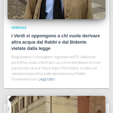
GENERALE
I Verdi si oppongono a chi vuole derivare
altra acqua dal Rabbi e dal Bidente
vietate dalla legge
Ringraziamo il consigliere regionale del PD Valbonesi
perché ha voluto informarci su come starebbero le cose
a proposito di una futura diga in Romagna, e sulla sua
valutazione positiva sulla derivazione sul Rabbi.
Ovviamente non
Leggi tutto