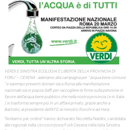
VERDI E SINISTRA ECOLOGIA E LIBERTA’ DELLA PROVINCIA DI
FORLI’ – CESENA : aderiamo alla campagna per “ acqua bene comune
“ e sarempo presenti domani sia a Roma alla manifestazione
nazionale sia in piazza Saffi per raccogliere le firme sulla petizione in
favore dell’acqua bene pubblico che nella nostra provincia ( e in Italia
) si trasforma sempre più in un affare privato, grazie anche a
Bartolini, al presidente dell’ATO, al ministro Ronchi e ad Hera.
“Andiamo per ordine” hanno dichiarato Nicoletta Naldini, candidata
alle regionali nella circoscrizione Forlì-Cesena nella lista Sinistra