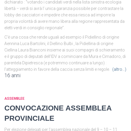
dichiarato : “votando i candidati verdi nella lista sinistra ecologia
libertà – verdi si avrà l’ unica garanzia possibile per contrastare la
lobby dei cacciatori e impedire che essa riesca ad imporre la
propria volontà di avere mano libera alla regione rappresentata da
eletti verdi in consiglio regionale”.
C’è una cosa che rende uguali ad esempio il Pidiellino di origine
Aennina Luca Bartolini, il Diellino Bulbi , la Pidiellina di origine
Ciellina Laura Bianconi insieme ai suoi compagni di schieramento
e il gruppo di deputati dell’IDV a cominciare da Mura e Cimadoro, di
parentela Dipietresca (e potremmo continuare a lungo) :
l’atteggiamento in favore della caccia senza limiti e regole.
(altro…)
16 anni
ASSEMBLEE
CONVOCAZIONE ASSEMBLEA
PROVINCIALE
Per elezione delegati per l’assemblea nazionale del 9 – 10 – 11