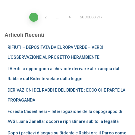
Paginazione
1
2
…
4
SUCCESSIVI
degli
Articoli Recenti
articoli
RIFIUTI – DEPOSITATA DA EUROPA VERDE – VERDI
L’OSSERVAZIONE AL PROGETTO HERAMBIENTE
I Verdi si oppongono a chi vuole derivare altra acqua dal
Rabbi e dal Bidente vietate dalla legge
DERIVAZIONI DEL RABBI E DEL BIDENTE : ECCO CHE PARTE LA
PROPAGANDA
Foreste Casentinesi – Interrogazione della capogruppo di
AVS Luana Zanella: occorre ripristinare subito la legalità
Dopo i prelievi d’acqua su Bidente e Rabbi ora il Parco come