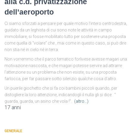
alla c.d. privatizzazione
dell’aeroporto
Ci siamo sforzati a pensare per quale motivo l’intero centrodestra,
guidato da un leghista di cui sono note le attività in campo
immobiliare, si fosse mobilitato tutto per sostenere una proposta
come quella di “volare” che , mai come in questo caso, si può dire
non stia né in cielo né in terra.
Non vorremmo che il parco tematico forlivese avesse magari una
motivazione nascosta, e che magari potesse servire ad attrarre
l’attenzione su un problema che non esiste, su una proposta
farlocca, per far passare sotto silenzio qualche cosa d’altro.
Un puerile giochetto che si fa coi bambini piccoli quando, per
distogliere la loro attenzione, indicandogli il nulla gli si dice : “
guarda, guarda, un asino che vola !”.
(altro…)
17 anni
GENERALE