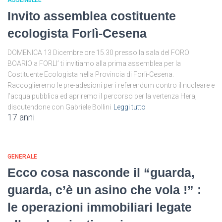
ASSEMBLEE
Invito assemblea costituente
ecologista Forlì-Cesena
DOMENICA 13 Dicembre ore 15.30 presso la sala del FORO
BOARIO a FORLI’ ti invitiamo alla prima assemblea per la
Costituente Ecologista nella Provincia di Forlì-Cesena.
Raccoglieremo le pre-adesioni per i referendum contro il nucleare e
l’acqua pubblica ed apriremo il percorso per la vertenza Hera,
discutendone con Gabriele Bollini
Leggi tutto
17 anni
GENERALE
Ecco cosa nasconde il “guarda,
guarda, c’è un asino che vola !” :
le operazioni immobiliari legate