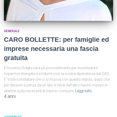
GENERALE
CARO BOLLETTE: per famiglie ed
imprese necessaria una fascia
gratuita
Il Governo Draghi vara un provvedimento per incentivare il
risparmio energetico e ridurre così la nostra dipendenza dal GAS.
E’ triste constatare che ci si muova con questo ritardo, dopo che
per decenni scienza da un lato e Verdi dall’altro hanno messo in
allarme sulla necessità di ridurre i consumi
Leggi tutto
4 anni