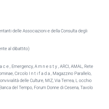
ntanti delle Associazioni e della Consulta degli
te al dibattito)
 P a c e , Emergency, A m n e s t y , ARCI, AMAL, Rete
Dominae, Circolo I n t i f a d a , Magazzino Parallelo,
vivialità delle Culture, MIZ, Via Terrea, L occhio
ci, Banca del Tempo, Forum Donne di Cesena, Tavolo