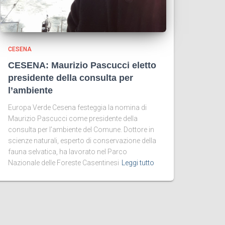
CESENA
CESENA: Maurizio Pascucci eletto
presidente della consulta per
l’ambiente
Europa Verde Cesena festeggia la nomina di
Maurizio Pascucci come presidente della
consulta per l’ambiente del Comune. Dottore in
scienze naturali, esperto di conservazione della
fauna selvatica, ha lavorato nel Parco
Nazionale delle Foreste Casentinesi
Leggi tutto