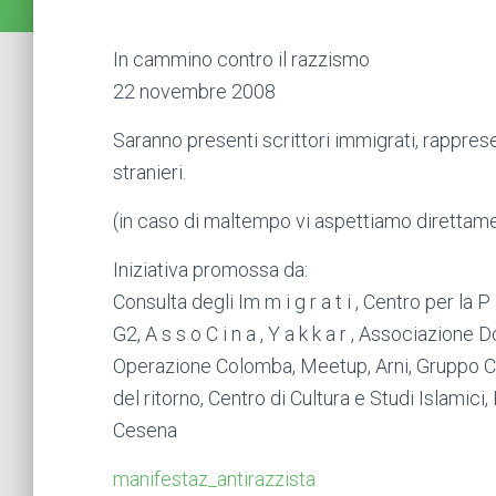
In cammino contro il razzismo
22 novembre 2008
Saranno presenti scrittori immigrati, rapprese
stranieri.
(in caso di maltempo vi aspettiamo direttamen
Iniziativa promossa da:
Consulta degli Im m i g r a t i , Centro per la
G2, A s s o C i n a , Y a k k a r , Associazione 
Operazione Colomba, Meetup, Arni, Gruppo Con
del ritorno, Centro di Cultura e Studi Islami
Cesena
manifestaz_antirazzista