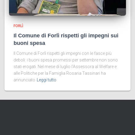
FORLÌ
Il Comune di Forlì rispetti gli impegni sui
buoni spesa
Il Comune di Forlì rispetti gli impegni con le fasce più
deboli: i buoni spesa promessi per settembre non sono
stati erogati. Nel mese di luglio l’Assessora al Welfare e
alle Politiche per la Famiglia Rosaria Tassinari ha
annunciato
Leggi tutto