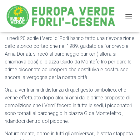
NAVIG
Lunedì 20 aprile i Verdi di Forlì hanno fatto una rievocazione
Forlì: 20 ANNI DOPO . RIEVOCAZIONE STORICA DEL
dello storico corteo che nel 1989, guidato dall’onorevole
1° COLPO DI PICCONE AL PARCHEGGIO “BUNKER”
Anna Donati, si recò al parcheggio bunker ( allora si
DI PIAZZA GUIDO DA MONTEFELTRO
chiamava così) di piazza Guido da Montefeltro per dare le
prime picconate ad un’opera che costituiva e costituisce
ancora la vergogna per la nostra città.
Ora, a venti anni di distanza di quel gesto simbolico, che
venne effettuato dopo alcuni anni dalle prime proposte di
demolizione che i Verdi fecero in tutte le sedi, i picconatori
sono tornati al parcheggio in piazza G.da Montefeltro ,
ridandoci dentro col piccone.
Naturalmente, come in tutti gli anniversari, è stata stappata