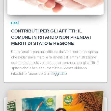
FORLÌ
CONTRIBUTI PER GLI AFFITTI: IL
COMUNE IN RITARDO NON PRENDA I
MERITI DI STATO E REGIONE
Dopo l’analisi puntuale diffusa dai Verdi sui buoni spesa,
che evidenziava ritardi e fallimenti dell’amministrazione
comunale, questa volta tocca ai contributi per gli affitti. Ci
spiace che le ben documentate evidenze abbiano
infastidito l’assessora al
Leggi tutto