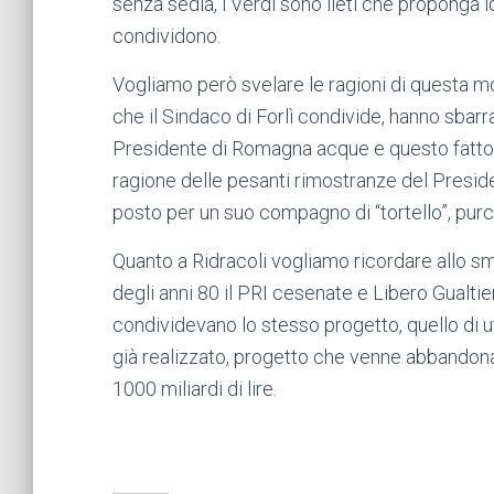
senza sedia, i Verdi sono lieti che proponga 
condividono.
Vogliamo però svelare le ragioni di questa mo
che il Sindaco di Forlì condivide, hanno sbarra
Presidente di Romagna acque e questo fatto, s
ragione delle pesanti rimostranze del Presid
posto per un suo compagno di “tortello”, pur
Quanto a Ridracoli vogliamo ricordare allo s
degli anni 80 il PRI cesenate e Libero Gualtie
condividevano lo stesso progetto, quello di ut
già realizzato, progetto che venne abbandona
1000 miliardi di lire.