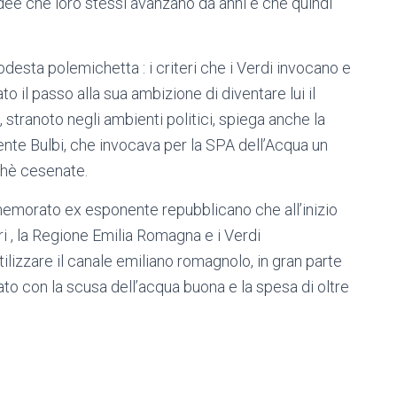
idee che loro stessi avanzano da anni e che quindi
desta polemichetta : i criteri che i Verdi invocano e
to il passo alla sua ambizione di diventare lui il
tranoto negli ambienti politici, spiega anche la
ente Bulbi, che invocava per la SPA dell’Acqua un
chè cesenate.
memorato ex esponente repubblicano che all’inizio
ri , la Regione Emilia Romagna e i Verdi
ilizzare il canale emiliano romagnolo, in gran parte
to con la scusa dell’acqua buona e la spesa di oltre