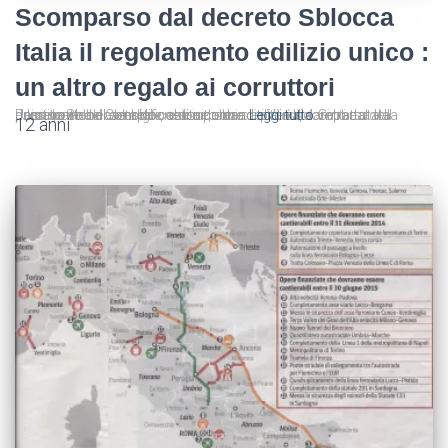
Scomparso dal decreto Sblocca
Italia il regolamento edilizio unico :
un altro regalo ai corruttori
, Una norma di semplificazione, sbandierata ai 4 venti dal Presidente del Consiglio e di indubbia utilità è scomparsa dal decreto Sblocca Italia e nessuno ne sa più nulla. Si tratta della unica parte del decreto , che a parere dei Verdi, sarebbe stata positiva e che avrebbe costituito una
Leggi tutto
12 anni