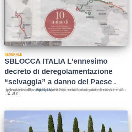
GENERALE
SBLOCCA ITALIA L’ennesimo
decreto di deregolamentazione
“selvaggia” a danno del Paese .
di Sauro Turroni Ci chiediamo ancora una volta come potrà essere firmato dal Capo dello Stato un decreto del genere, del tutto privo dei necessari requisiti di necessità ed urgenza e contenente materie del tutto disomogenee. Ormai è prassi: questo Governo opera solo attraverso decreti legge che hanno carattere ordinamentale,
Leggi tutto
12 anni