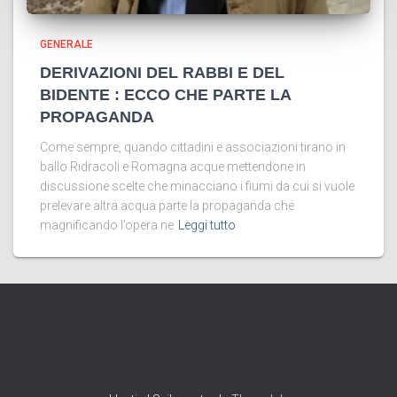
GENERALE
DERIVAZIONI DEL RABBI E DEL
BIDENTE : ECCO CHE PARTE LA
PROPAGANDA
Come sempre, quando cittadini e associazioni tirano in
ballo Ridracoli e Romagna acque mettendone in
discussione scelte che minacciano i fiumi da cui si vuole
prelevare altra acqua parte la propaganda che
magnificando l’opera ne
Leggi tutto