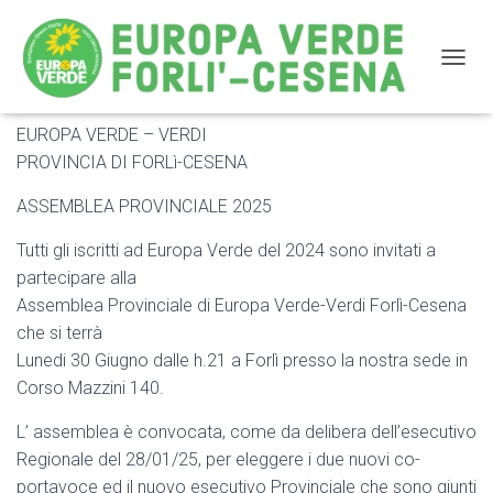
NAVIG
EUROPA VERDE – VERDI
Convocazione Assemblea Comunale e Provinciale
PROVINCIA DI FORLì-CESENA
ASSEMBLEA PROVINCIALE 2025
Tutti gli iscritti ad Europa Verde del 2024 sono invitati a
partecipare alla
Assemblea Provinciale di Europa Verde-Verdi Forlì-Cesena
che si terrà
Lunedi 30 Giugno dalle h.21 a Forlì presso la nostra sede in
Corso Mazzini 140.
L’ assemblea è convocata, come da delibera dell’esecutivo
Regionale del 28/01/25, per eleggere i due nuovi co-
portavoce ed il nuovo esecutivo Provinciale che sono giunti