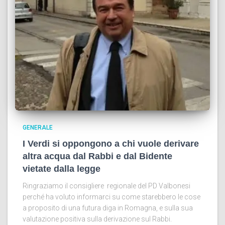
GENERALE
I Verdi si oppongono a chi vuole derivare
altra acqua dal Rabbi e dal Bidente
vietate dalla legge
Ringraziamo il consigliere regionale del PD Valbonesi
perché ha voluto informarci su come starebbero le cose
a proposito di una futura diga in Romagna, e sulla sua
valutazione positiva sulla derivazione sul Rabbi.