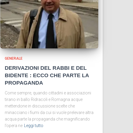
GENERALE
DERIVAZIONI DEL RABBI E DEL
BIDENTE : ECCO CHE PARTE LA
PROPAGANDA
Come sempre, quando cittadini e associazioni
tirano in ballo Ridracoli e Romagna acque
mettendone in discussione scelte che
minacciano i fiumi da cui si vuole prelevare altra
acqua parte la propaganda che magnificando
l’opera ne
Leggi tutto