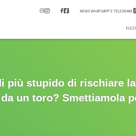
NEWS WHATSAPP E TELEGRAM
ELEZI
i più stupido di rischiare la
 da un toro? Smettiamola p