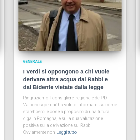
GENERALE
I Verdi si oppongono a chi vuole
derivare altra acqua dal Rabbi e
dal Bidente vietate dalla legge
Ringraziamo il consigliere regionale del PD
Valbonesi perché ha voluto informarci su come
starebbero le cose a proposito di una futura
diga in Romagna, e sulla sua valutazione
positiva sulla derivazione sul Rabbi.
Ovviamente non
Leggi tutto