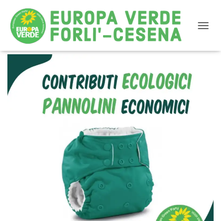
NAVIG
Contributi economici per i pannolini lavabili