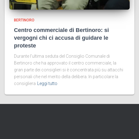
BERTINORO
Centro commerciale di Bertinoro: si
vergogni chi ci accusa di guidare le
proteste
Durante l’ultima seduta del Consiglio Comunale di
Bertinoro che ha approvato il centro commerciale, la
gran parte dei consiglieri si è concentrata più su attacchi
personali che nel merito della delibera. In particolare la
consigliera
Leggi tutto