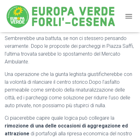
NAVIG
Sembrerebbe una battuta, se non ci stessero pensando
Via il mercato dal centro storico di Forlì: mancava solo
veramente. Dopo le proposte dei parcheggi in Piazza Saffi,
il colpo di grazia
l’ultima trovata sarebbe lo spostamento del Mercato
Ambulante.
Una operazione che la giunta leghista giustificherebbe con
la volontà di rilanciare il centro storico.Dopo l’asfalto
permeabile come simbolo della rinaturalizzazione delle
città, ed i parcheggi come soluzione per ridurre l’uso delle
auto private, non possiamo più stupirci di nulla.
Ci piacerebbe capire quale logica può collegare la
rimozione di una delle occasioni di aggregazione ed
attrazione
di portafogli alla ripresa economica del nostro