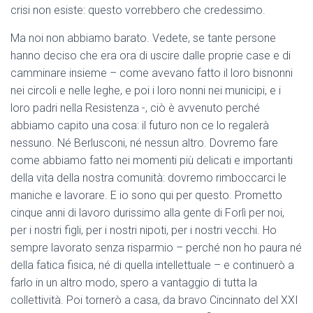
crisi non esiste: questo vorrebbero che credessimo.
Ma noi non abbiamo barato. Vedete, se tante persone
hanno deciso che era ora di uscire dalle proprie case e di
camminare insieme – come avevano fatto il loro bisnonni
nei circoli e nelle leghe, e poi i loro nonni nei municipi, e i
loro padri nella Resistenza -, ciò è avvenuto perché
abbiamo capito una cosa: il futuro non ce lo regalerà
nessuno. Né Berlusconi, né nessun altro. Dovremo fare
come abbiamo fatto nei momenti più delicati e importanti
della vita della nostra comunità: dovremo rimboccarci le
maniche e lavorare. E io sono qui per questo. Prometto
cinque anni di lavoro durissimo alla gente di Forlì per noi,
per i nostri figli, per i nostri nipoti, per i nostri vecchi. Ho
sempre lavorato senza risparmio – perché non ho paura né
della fatica fisica, né di quella intellettuale – e continuerò a
farlo in un altro modo, spero a vantaggio di tutta la
collettività. Poi tornerò a casa, da bravo Cincinnato del XXI