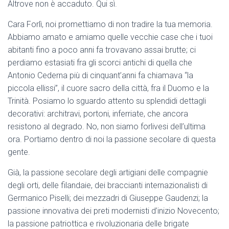
Altrove non è accaduto. Qui sì.
Cara Forlì, noi promettiamo di non tradire la tua memoria.
Abbiamo amato e amiamo quelle vecchie case che i tuoi
abitanti fino a poco anni fa trovavano assai brutte; ci
perdiamo estasiati fra gli scorci antichi di quella che
Antonio Cederna più di cinquant’anni fa chiamava “la
piccola ellissi”, il cuore sacro della città, fra il Duomo e la
Trinità. Posiamo lo sguardo attento su splendidi dettagli
decorativi: architravi, portoni, inferriate, che ancora
resistono al degrado. No, non siamo forlivesi dell’ultima
ora. Portiamo dentro di noi la passione secolare di questa
gente.
Già, la passione secolare degli artigiani delle compagnie
degli orti, delle filandaie, dei braccianti internazionalisti di
Germanico Piselli; dei mezzadri di Giuseppe Gaudenzi; la
passione innovativa dei preti modernisti d’inizio Novecento;
la passione patriottica e rivoluzionaria delle brigate