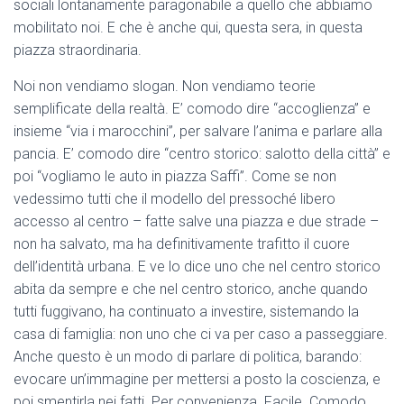
sociali lontanamente paragonabile a quello che abbiamo
mobilitato noi. E che è anche qui, questa sera, in questa
piazza straordinaria.
Noi non vendiamo slogan. Non vendiamo teorie
semplificate della realtà. E’ comodo dire “accoglienza” e
insieme “via i marocchini”, per salvare l’anima e parlare alla
pancia. E’ comodo dire “centro storico: salotto della città” e
poi “vogliamo le auto in piazza Saffi”. Come se non
vedessimo tutti che il modello del pressoché libero
accesso al centro – fatte salve una piazza e due strade –
non ha salvato, ma ha definitivamente trafitto il cuore
dell’identità urbana. E ve lo dice uno che nel centro storico
abita da sempre e che nel centro storico, anche quando
tutti fuggivano, ha continuato a investire, sistemando la
casa di famiglia: non uno che ci va per caso a passeggiare.
Anche questo è un modo di parlare di politica, barando:
evocare un’immagine per mettersi a posto la coscienza, e
poi smentirla nei fatti. Per convenienza. Facile. Comodo.