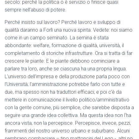
secolo: perché la politica o è servizio o finisce quasi
sempre nell’abuso di potere.
Perché insisto sul lavoro? Perché lavoro e sviluppo di
qualità daranno a Forlì una nuova spinta. Vedete: noi siamo
come in un campo seminato. La semina è stata
abbondante: welfare, formazione di qualità, università, il
completamento di storiche infrastrutture. Ora si tratta di far
crescere le piante. E le piante debbono cominciare a
parlare tra loro, anche se ciascuna ha una propria lingua.
L’universo dell’impresa e della produzione parla poco con
l’Università; l’amministrazione potrebbe farlo con tutte e
due, ma spesso non ha traduttori efficaci; e poi c’è da
mettere in comunicazione il livello politico/amministrativo
con la gente comune, più semplice, che sarebbe disposta a
seguire una grande idea collettiva. Ma questa idea non l’ha
ancora vista, non la percepisce. Percepisce, invece, pezzi,
frammenti del nostro universo urbano e suburbano. Alcuni
sembrano combaciare – tipo mattoncini del Lego -, altri no.