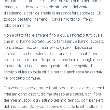
compresse, come nell’attimo di silenzio prima dell’ultima
carica, quando solo le nuvole strappate dal vento
disegnano la cornice irreale di un’atmosfera sospesa. Gli
zoccoli pestano il terreno. I cavalli mordono il freno
rabbiosamente.
Non è stato facile arrivare fino a qui. E ringrazio tutti quelli
che mi ci hanno portato. Sono tantissimi, e hanno lavorato
senza risparmio, per mesi. Sono gli eroi silenziosi di
un’avventura che resterà nella storia di questa città per
molto, molto tempo. Ringrazio anche la mia famiglia, che
ha accettato fino in fondo questa follia per spirito di
servizio al futuro della città e perché anch’essa ha creduto
nel progetto comune.
Ora vedete, io ho onorato il patto con i miei elettori e con i
miei amici: ho dato tutto me stesso alla causa, ogni fibra
dei miei muscoli, ogni attimo del mio tempo, ogni pensiero
del mio cuore. Sono consapevole di tutte le difficoltà che