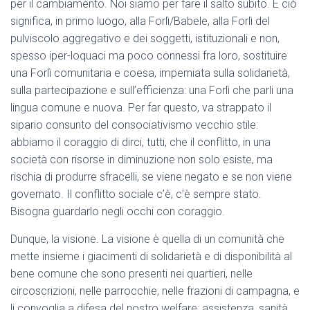
per il cambiamento. Noi siamo per fare il salto subito. E ciò
significa, in primo luogo, alla Forlì/Babele, alla Forlì del
pulviscolo aggregativo e dei soggetti, istituzionali e non,
spesso iper-loquaci ma poco connessi fra loro, sostituire
una Forlì comunitaria e coesa, imperniata sulla solidarietà,
sulla partecipazione e sull’efficienza: una Forlì che parli una
lingua comune e nuova. Per far questo, va strappato il
sipario consunto del consociativismo vecchio stile:
abbiamo il coraggio di dirci, tutti, che il conflitto, in una
società con risorse in diminuzione non solo esiste, ma
rischia di produrre sfracelli, se viene negato e se non viene
governato. Il conflitto sociale c’è, c’è sempre stato.
Bisogna guardarlo negli occhi con coraggio.
Dunque, la visione. La visione è quella di un comunità che
mette insieme i giacimenti di solidarietà e di disponibilità al
bene comune che sono presenti nei quartieri, nelle
circoscrizioni, nelle parrocchie, nelle frazioni di campagna, e
li convoglia a difesa del nostro welfare: assistenza, sanità,