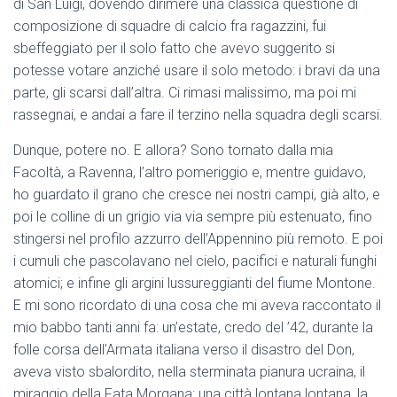
di San Luigi, dovendo dirimere una classica questione di
composizione di squadre di calcio fra ragazzini, fui
sbeffeggiato per il solo fatto che avevo suggerito si
potesse votare anziché usare il solo metodo: i bravi da una
parte, gli scarsi dall’altra. Ci rimasi malissimo, ma poi mi
rassegnai, e andai a fare il terzino nella squadra degli scarsi.
Dunque, potere no. E allora? Sono tornato dalla mia
Facoltà, a Ravenna, l’altro pomeriggio e, mentre guidavo,
ho guardato il grano che cresce nei nostri campi, già alto, e
poi le colline di un grigio via via sempre più estenuato, fino
stingersi nel profilo azzurro dell’Appennino più remoto. E poi
i cumuli che pascolavano nel cielo, pacifici e naturali funghi
atomici; e infine gli argini lussureggianti del fiume Montone.
E mi sono ricordato di una cosa che mi aveva raccontato il
mio babbo tanti anni fa: un’estate, credo del ’42, durante la
folle corsa dell’Armata italiana verso il disastro del Don,
aveva visto sbalordito, nella sterminata pianura ucraina, il
miraggio della Fata Morgana: una città lontana lontana, la