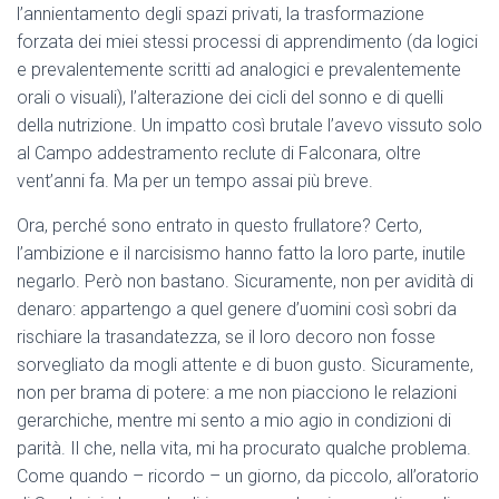
l’annientamento degli spazi privati, la trasformazione
forzata dei miei stessi processi di apprendimento (da logici
e prevalentemente scritti ad analogici e prevalentemente
orali o visuali), l’alterazione dei cicli del sonno e di quelli
della nutrizione. Un impatto così brutale l’avevo vissuto solo
al Campo addestramento reclute di Falconara, oltre
vent’anni fa. Ma per un tempo assai più breve.
Ora, perché sono entrato in questo frullatore? Certo,
l’ambizione e il narcisismo hanno fatto la loro parte, inutile
negarlo. Però non bastano. Sicuramente, non per avidità di
denaro: appartengo a quel genere d’uomini così sobri da
rischiare la trasandatezza, se il loro decoro non fosse
sorvegliato da mogli attente e di buon gusto. Sicuramente,
non per brama di potere: a me non piacciono le relazioni
gerarchiche, mentre mi sento a mio agio in condizioni di
parità. Il che, nella vita, mi ha procurato qualche problema.
Come quando – ricordo – un giorno, da piccolo, all’oratorio