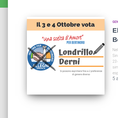
GE
E
B
Nel
Sin
23 
sim
es
5 