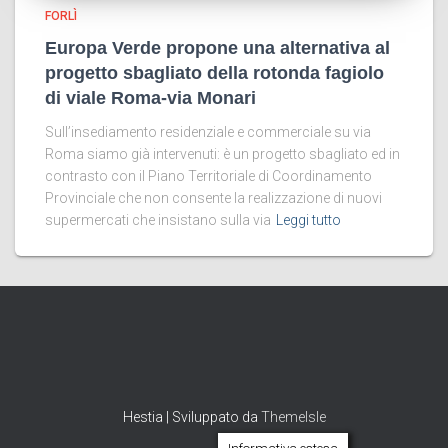
FORLÌ
Europa Verde propone una alternativa al
progetto sbagliato della rotonda fagiolo
di viale Roma-via Monari
Sull’insediamento residenziale e commerciale su via
Roma siamo già intervenuti: è un progetto sbagliato ed in
contrasto con il Piano Territoriale di Coordinamento
Provinciale che non consente la realizzazione di nuovi
supermercati che insistano sulla via
Leggi tutto
Hestia | Sviluppato da
ThemeIsle