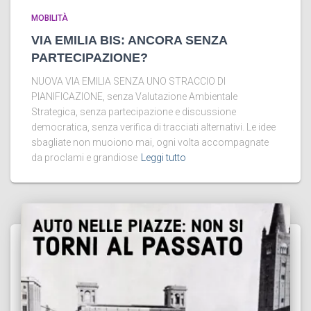
MOBILITÀ
VIA EMILIA BIS: ANCORA SENZA
PARTECIPAZIONE?
NUOVA VIA EMILIA SENZA UNO STRACCIO DI
PIANIFICAZIONE, senza Valutazione Ambientale
Strategica, senza partecipazione e discussione
democratica, senza verifica di tracciati alternativi. Le idee
sbagliate non muoiono mai, ogni volta accompagnate
da proclami e grandiose
Leggi tutto