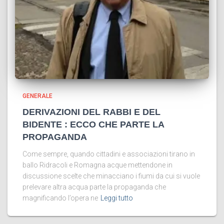
GENERALE
DERIVAZIONI DEL RABBI E DEL
BIDENTE : ECCO CHE PARTE LA
PROPAGANDA
Come sempre, quando cittadini e associazioni tirano in
ballo Ridracoli e Romagna acque mettendone in
discussione scelte che minacciano i fiumi da cui si vuole
prelevare altra acqua parte la propaganda che
magnificando l’opera ne
Leggi tutto