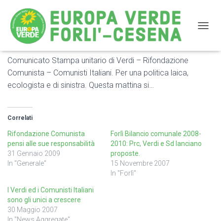
NAVIG
Comunicato Stampa unitario di Verdi – Rifondazione
Per una politica laica, ecologista e di sinistra
Comunista – Comunisti Italiani. Per una politica laica,
ecologista e di sinistra. Questa mattina si…
Correlati
Rifondazione Comunista
Forlì Bilancio comunale 2008-
pensi alle sue responsabilità
2010: Prc, Verdi e Sd lanciano
31 Gennaio 2009
proposte.
In "Generale"
15 Novembre 2007
In "Forlì"
I Verdi ed i Comunisti Italiani
sono gli unici a crescere
30 Maggio 2007
In "News Aggregate"