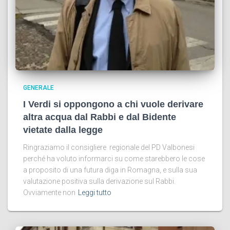
GENERALE
I Verdi si oppongono a chi vuole derivare
altra acqua dal Rabbi e dal Bidente
vietate dalla legge
Ringraziamo il consigliere regionale del PD Valbonesi
perché ha voluto informarci su come starebbero le cose
a proposito di una futura diga in Romagna, e sulla sua
valutazione positiva sulla derivazione sul Rabbi.
Ovviamente non
Leggi tutto