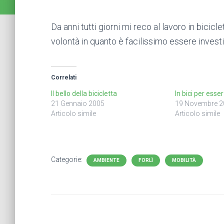
Da anni tutti giorni mi reco al lavoro in bicicl
volontà in quanto è facilissimo essere investit
Correlati
Il bello della bicicletta
In bici per esser 
21 Gennaio 2005
19 Novembre 2
Articolo simile
Articolo simile
Categorie:
AMBIENTE
FORLÌ
MOBILITÀ