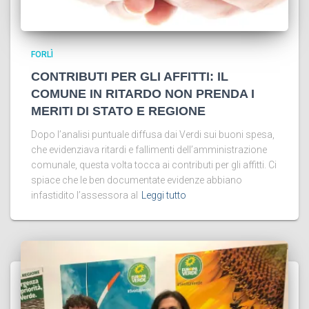
FORLÌ
CONTRIBUTI PER GLI AFFITTI: IL
COMUNE IN RITARDO NON PRENDA I
MERITI DI STATO E REGIONE
Dopo l’analisi puntuale diffusa dai Verdi sui buoni spesa,
che evidenziava ritardi e fallimenti dell’amministrazione
comunale, questa volta tocca ai contributi per gli affitti. Ci
spiace che le ben documentate evidenze abbiano
infastidito l’assessora al
Leggi tutto