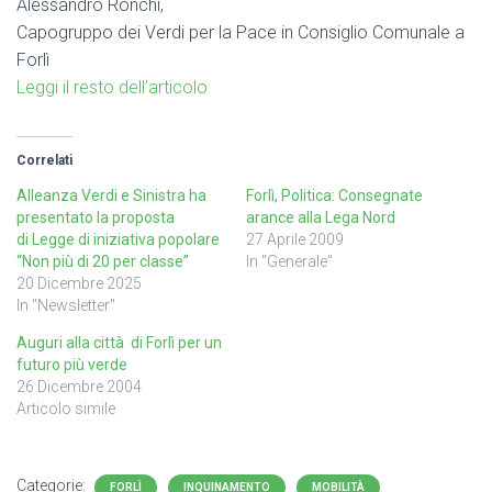
Alessandro Ronchi,
Capogruppo dei Verdi per la Pace in Consiglio Comunale a
Forlì
Leggi il resto dell’articolo
Correlati
Alleanza Verdi e Sinistra ha
Forlì, Politica: Consegnate
presentato la proposta
arance alla Lega Nord
di Legge di iniziativa popolare
27 Aprile 2009
“Non più di 20 per classe”
In "Generale"
20 Dicembre 2025
In "Newsletter"
Auguri alla città di Forlì per un
futuro più verde
26 Dicembre 2004
Articolo simile
Categorie:
FORLÌ
INQUINAMENTO
MOBILITÀ