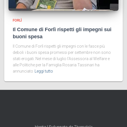
FORLÌ
Il Comune di Forlì rispetti gli impegni sui
buoni spesa
Il Comune di Forlì rispetti gli impegni con le fasce più
deboli: i buoni spesa promessi per settembre non sono
stati erogati. Nel mese di luglio l’Assessora al Welfare e
alle Politiche per la Famiglia Rosaria Tassinari ha
annunciato
Leggi tutto