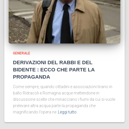
GENERALE
DERIVAZIONI DEL RABBI E DEL
BIDENTE : ECCO CHE PARTE LA
PROPAGANDA
Come sempre, quando cittadini e associazioni tirano in
ballo Ridracoli e Romagna acque mettendone in
discussione scelte che minacciano i fiumi da cui si vuole
prelevare altra acqua parte la propaganda che
magnificando l’opera ne
Leggi tutto