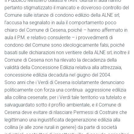
Il Pubblico Ministero Galassi e l’Avv. Giunta in aula hanno
pertanto stigmatizzato il mancato e doveroso controllo del
Comune sulle istanze di condono edilizio della ALNE srl;
l’accusa ha segnalato in aula il comportamento poco
chiaro del Comune di Cesena, poiché – hanno affermato in
aula il P.M. e relativo consulente – i provvedimenti di
condono del Comune sono ideologicamente falsi, poiché
basati sulle dichiarazioni non veritiere della ALNE srl; inoltre il
Comune di Cesena non ha rilevato la decadenza della
validità della Concessione Edilizia relativa alla attrezzaia,
concessione edilizia decaduta nel giugno del 2004.
Sono anni che i Verdi di Cesena isolatamente denunciano
politicamente con forza una continua aggressione edilizia
alla collina cesenate; per i Verdi tale territorio va tutelato e
salvaguardato sotto il profilo ambientale, e il Comune di
Cesena deve evitare di rilasciare Permessi di Costruire che
legittimano una ingiustificata degenerazione edilizia alla
collina (e alle zone rurali in genere) da parte di società