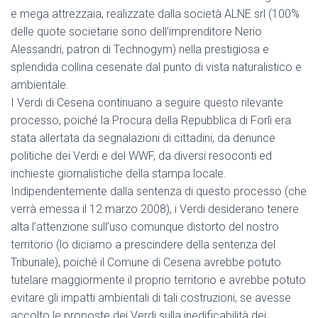
e mega attrezzaia, realizzate dalla società ALNE srl (100%
delle quote societarie sono dell’imprenditore Nerio
Alessandri, patron di Technogym) nella prestigiosa e
splendida collina cesenate dal punto di vista naturalistico e
ambientale.
I Verdi di Cesena continuano a seguire questo rilevante
processo, poiché la Procura della Repubblica di Forlì era
stata allertata da segnalazioni di cittadini, da denunce
politiche dei Verdi e del WWF, da diversi resoconti ed
inchieste giornalistiche della stampa locale.
Indipendentemente dalla sentenza di questo processo (che
verrà emessa il 12 marzo 2008), i Verdi desiderano tenere
alta l’attenzione sull’uso comunque distorto del nostro
territorio (lo diciamo a prescindere della sentenza del
Tribunale), poiché il Comune di Cesena avrebbe potuto
tutelare maggiormente il proprio territorio e avrebbe potuto
evitare gli impatti ambientali di tali costruzioni, se avesse
accolto le proposte dei Verdi sulla inedificabilità dei