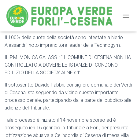
NAVIG
Il 100% delle quote della società sono intestate a Nerio
E’ ripreso il processo alla società AL.NE.srl di Cesena
Alessandri, noto imprenditore leader della Technogym.
IL P.M. MONICA GALASSI: “IL COMUNE DI CESENA NON HA
CONTROLLATO A DOVERE LE ISTANZE DI CONDONO
EDILIZIO DELLA SOCIETA’ ALNE srl”
Il sottoscritto Davide Fabbri, consigliere comunale dei Verdi
di Cesena, sta seguendo da vicino questo importante
processo penale, partecipando dalla parte del pubblico alle
udienze del Tribunale.
Tale processo è iniziato il 14 novembre scorso ed è
proseguito ieri 16 gennaio in Tribunale a Forlì, per presunta
lottizzazione abusiva a Celincordia di Cesena di mega villa