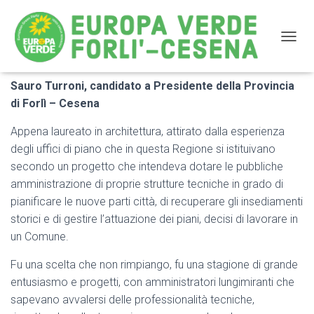
NAVIG
Sauro Turroni, candidato a Presidente della Provincia
La pubblica amministrazione deve riconquistare il
di Forlì – Cesena
ruolo perduto, accrescere la propria imparzialità e
indipendenza.
Appena laureato in architettura, attirato dalla esperienza
degli uffici di piano che in questa Regione si istituivano
secondo un progetto che intendeva dotare le pubbliche
amministrazione di proprie strutture tecniche in grado di
pianificare le nuove parti città, di recuperare gli insediamenti
storici e di gestire l’attuazione dei piani, decisi di lavorare in
un Comune.
Fu una scelta che non rimpiango, fu una stagione di grande
entusiasmo e progetti, con amministratori lungimiranti che
sapevano avvalersi delle professionalità tecniche,