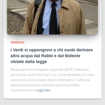
GENERALE
I Verdi si oppongono a chi vuole derivare
altra acqua dal Rabbi e dal Bidente
vietate dalla legge
Ringraziamo il consigliere regionale del PD Valbonesi
perché ha voluto informarci su come starebbero le cose
a proposito di una futura diga in Romagna, e sulla sua
valutazione positiva sulla derivazione sul Rabbi.
Ovviamente non
Leggi tutto