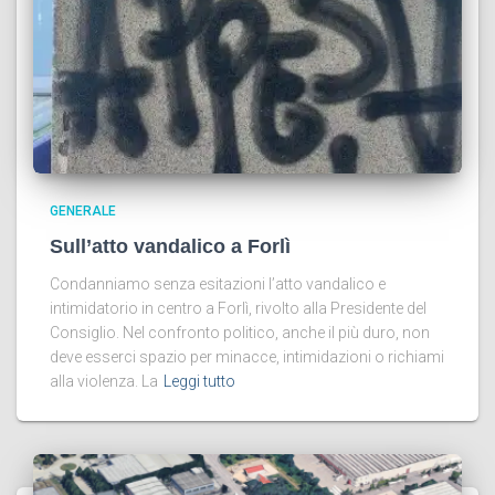
GENERALE
Sull’atto vandalico a Forlì
Condanniamo senza esitazioni l’atto vandalico e
intimidatorio in centro a Forlì, rivolto alla Presidente del
Consiglio. Nel confronto politico, anche il più duro, non
deve esserci spazio per minacce, intimidazioni o richiami
alla violenza. La
Leggi tutto