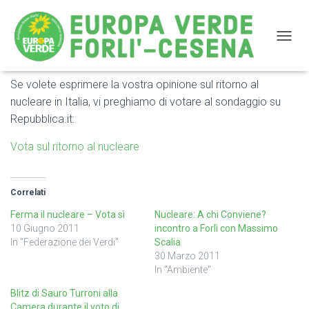
NAVIG
Se volete esprimere la vostra opinione sul ritorno al
Vota il sondaggio sul nucleare su Repubblica.it
nucleare in Italia, vi preghiamo di votare al sondaggio su
Repubblica.it:
Vota sul ritorno al nucleare
Correlati
Ferma il nucleare – Vota sì
Nucleare: A chi Conviene?
10 Giugno 2011
incontro a Forlì con Massimo
In "Federazione dei Verdi"
Scalia
30 Marzo 2011
In "Ambiente"
Blitz di Sauro Turroni alla
Camera durante il voto di