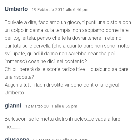
Umberto
· 19 Febbraio 2011 alle 6:46 pm
Equivale a dire, facciamo un gioco, ti punti una pistola con
un colpo in canna sulla tempia, non sappiamo come fare
per togliertela, penso che te la dovrai tenere in eterno
puntata sulle cervella (che a quanto pare non sono molto
svillupate, quindi il danno non sarebbe neanche poi
immenso) cosa ne dici, sei contento?
Chi ci libererà dalle scorie radioattive – qualcuno sa dare
una risposta?
Auguri a tutti, i ladri di solito vincono contro la logica!
Umberto
gianni
· 12 Marzo 2011 alle 8:55 pm
Berlusconi se lo metta dietro il nucleo….e vada a fare
inc……….
giuseppe