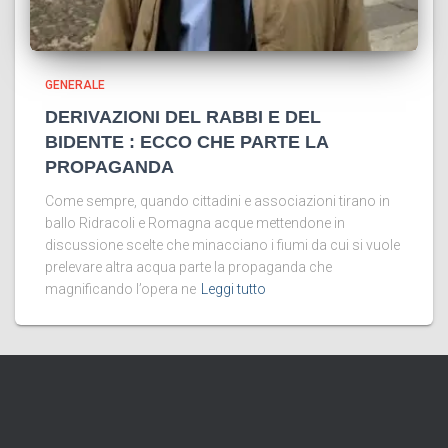
GENERALE
DERIVAZIONI DEL RABBI E DEL
BIDENTE : ECCO CHE PARTE LA
PROPAGANDA
Come sempre, quando cittadini e associazioni tirano in
ballo Ridracoli e Romagna acque mettendone in
discussione scelte che minacciano i fiumi da cui si vuole
prelevare altra acqua parte la propaganda che
magnificando l’opera ne
Leggi tutto