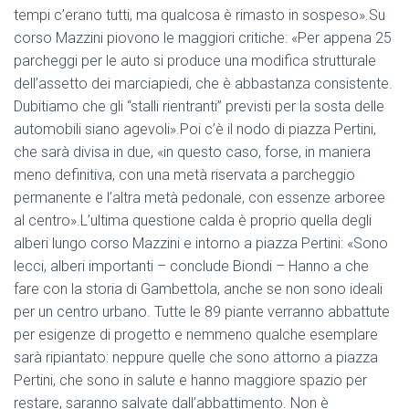
tempi c’erano tutti, ma qualcosa è rimasto in sospeso».Su
corso Mazzini piovono le maggiori critiche: «Per appena 25
parcheggi per le auto si produce una modifica strutturale
dell’assetto dei marciapiedi, che è abbastanza consistente.
Dubitiamo che gli “stalli rientranti” previsti per la sosta delle
automobili siano agevoli».Poi c’è il nodo di piazza Pertini,
che sarà divisa in due, «in questo caso, forse, in maniera
meno definitiva, con una metà riservata a parcheggio
permanente e l’altra metà pedonale, con essenze arboree
al centro».L’ultima questione calda è proprio quella degli
alberi lungo corso Mazzini e intorno a piazza Pertini: «Sono
lecci, alberi importanti – conclude Biondi – Hanno a che
fare con la storia di Gambettola, anche se non sono ideali
per un centro urbano. Tutte le 89 piante verranno abbattute
per esigenze di progetto e nemmeno qualche esemplare
sarà ripiantato: neppure quelle che sono attorno a piazza
Pertini, che sono in salute e hanno maggiore spazio per
restare, saranno salvate dall’abbattimento. Non è