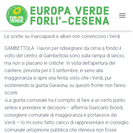
NAVIG
Le scelte su marciapiedi e alberi non convincono i Verdi
GAMBETTOLA: LAVORI IN CENTRO Il mega-progetto
divide la maggioranza
GAMBETTOLA. I lavori per ridisegnare da cima a fondo il
volto del centro di Gambettola sono sulla rampa di lancio,
ma non si placano le critiche. In vista dell’apertura del
cantiere, prevista per il 3 settembre, in seno alla
maggioranza si apre una ferita, visto che i Verdi, pur
sostenendo la giunta Garavina, su questo fronte non fanno
sconti.
«La giunta comunale ha il compito di fare a un certo punto
sintesi e prendere le decisioni – afferma Giancarlo Biondi,
consigliere comunale di maggioranza e portavoce dei
Verdi – Io mi sono fatto carico di rappresentare in consiglio
comunale un’opinione pubblica che riteneva non fosse