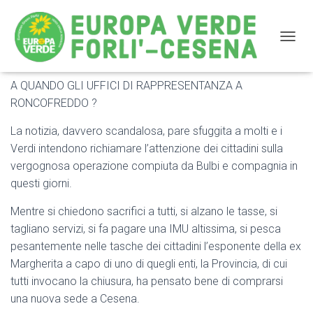
NAVIG
A QUANDO GLI UFFICI DI RAPPRESENTANZA A
SI CHIEDONO SACRIFICI AI CITTADINI, SI METTONO
RONCOFREDDO ?
NUOVE TASSE E LA PROVINCIA FC COMPRA UNA
NUOVA SEDE A CESENA?
La notizia, davvero scandalosa, pare sfuggita a molti e i
Verdi intendono richiamare l’attenzione dei cittadini sulla
vergognosa operazione compiuta da Bulbi e compagnia in
questi giorni.
Mentre si chiedono sacrifici a tutti, si alzano le tasse, si
tagliano servizi, si fa pagare una IMU altissima, si pesca
pesantemente nelle tasche dei cittadini l’esponente della ex
Margherita a capo di uno di quegli enti, la Provincia, di cui
tutti invocano la chiusura, ha pensato bene di comprarsi
una nuova sede a Cesena.