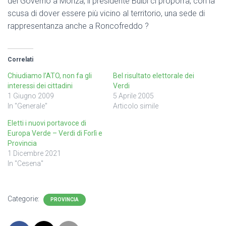
del Governo a Monza, il presidente Bulbi ci proporrà, con la
scusa di dover essere più vicino al territorio, una sede di
rappresentanza anche a Roncofreddo ?
Correlati
Chiudiamo l’ATO, non fa gli
Bel risultato elettorale dei
interessi dei cittadini
Verdi
1 Giugno 2009
5 Aprile 2005
In "Generale"
Articolo simile
Eletti i nuovi portavoce di
Europa Verde – Verdi di Forlì e
Provincia
1 Dicembre 2021
In "Cesena"
Categorie:
PROVINCIA