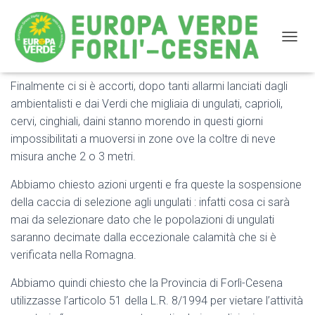
NAVIG
Finalmente ci si è accorti, dopo tanti allarmi lanciati dagli
Sospensione della caccia di selezione fino al 29
ambientalisti e dai Verdi che migliaia di ungulati, caprioli,
febbraio ? UNA PROVINCIA SENZA VERGOGNA
cervi, cinghiali, daini stanno morendo in questi giorni
impossibilitati a muoversi in zone ove la coltre di neve
misura anche 2 o 3 metri.
Abbiamo chiesto azioni urgenti e fra queste la sospensione
della caccia di selezione agli ungulati : infatti cosa ci sarà
mai da selezionare dato che le popolazioni di ungulati
saranno decimate dalla eccezionale calamità che si è
verificata nella Romagna.
Abbiamo quindi chiesto che la Provincia di Forlì-Cesena
utilizzasse l’articolo 51 della L.R. 8/1994 per vietare l’attività