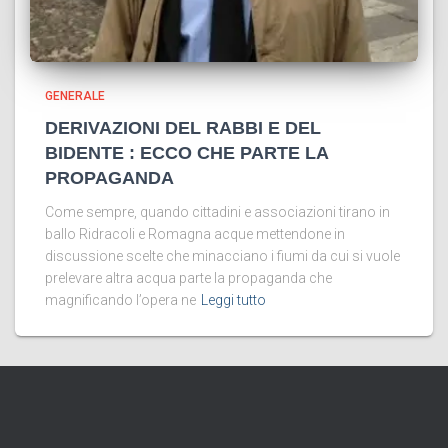
GENERALE
DERIVAZIONI DEL RABBI E DEL
BIDENTE : ECCO CHE PARTE LA
PROPAGANDA
Come sempre, quando cittadini e associazioni tirano in
ballo Ridracoli e Romagna acque mettendone in
discussione scelte che minacciano i fiumi da cui si vuole
prelevare altra acqua parte la propaganda che
magnificando l’opera ne
Leggi tutto