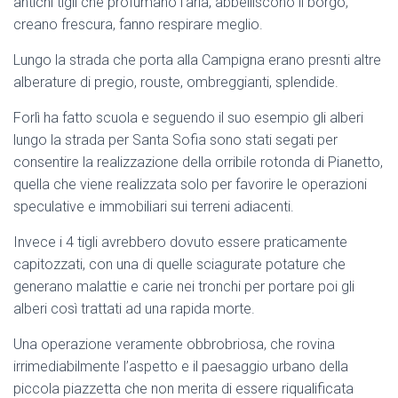
antichi tigli che profumano l’aria, abbelliscono il borgo,
creano frescura, fanno respirare meglio.
Lungo la strada che porta alla Campigna erano presnti altre
alberature di pregio, rouste, ombreggianti, splendide.
Forlì ha fatto scuola e seguendo il suo esempio gli alberi
lungo la strada per Santa Sofia sono stati segati per
consentire la realizzazione della orribile rotonda di Pianetto,
quella che viene realizzata solo per favorire le operazioni
speculative e immobiliari sui terreni adiacenti.
Invece i 4 tigli avrebbero dovuto essere praticamente
capitozzati, con una di quelle sciagurate potature che
generano malattie e carie nei tronchi per portare poi gli
alberi così trattati ad una rapida morte.
Una operazione veramente obbrobriosa, che rovina
irrimediabilmente l’aspetto e il paesaggio urbano della
piccola piazzetta che non merita di essere riqualificata