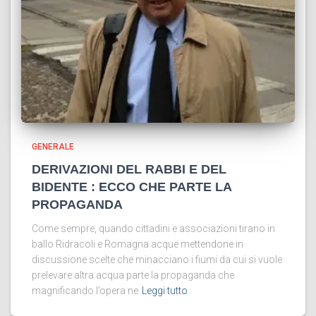
GENERALE
DERIVAZIONI DEL RABBI E DEL
BIDENTE : ECCO CHE PARTE LA
PROPAGANDA
Come sempre, quando cittadini e associazioni tirano in
ballo Ridracoli e Romagna acque mettendone in
discussione scelte che minacciano i fiumi da cui si vuole
prelevare altra acqua parte la propaganda che
magnificando l’opera ne
Leggi tutto