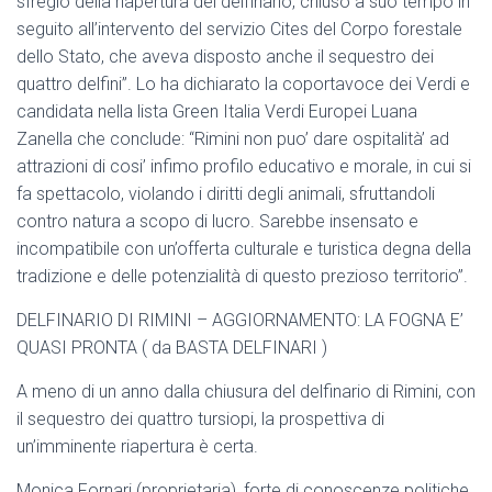
sfregio della riapertura del delfinario, chiuso a suo tempo in
seguito all’intervento del servizio Cites del Corpo forestale
dello Stato, che aveva disposto anche il sequestro dei
quattro delfini”. Lo ha dichiarato la coportavoce dei Verdi e
candidata nella lista Green Italia Verdi Europei Luana
Zanella che conclude: “Rimini non puo’ dare ospitalità’ ad
attrazioni di cosi’ infimo profilo educativo e morale, in cui si
fa spettacolo, violando i diritti degli animali, sfruttandoli
contro natura a scopo di lucro. Sarebbe insensato e
incompatibile con un’offerta culturale e turistica degna della
tradizione e delle potenzialità di questo prezioso territorio”.
DELFINARIO DI RIMINI – AGGIORNAMENTO: LA FOGNA E’
QUASI PRONTA ( da BASTA DELFINARI )
A meno di un anno dalla chiusura del delfinario di Rimini, con
il sequestro dei quattro tursiopi, la prospettiva di
un’imminente riapertura è certa.
Monica Fornari (proprietaria), forte di conoscenze politiche