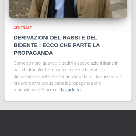
GENERALE
DERIVAZIONI DEL RABBI E DEL
BIDENTE : ECCO CHE PARTE LA
PROPAGANDA
Come sempre, quando cittadini e associazioni tirano in
ballo Ridracoli e Romagna acque mettendone in
discussione scelte che minacciano i fiumi da cui si vuole
prelevare altra acqua parte la propaganda che
magnificando l’opera ne
Leggi tutto