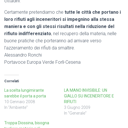
cittadini.
Certamente pretendiamo che
tutte le città che portano i
loro rifiuti agli inceneritori si impegnino alla stessa
maniera e con gli stessi risultati nella riduzione del
rifiuto indifferenziato
, nel recupero della materia, nelle
buone pratiche che porteranno ad arrivare verso
l’azzeramento dei rifiuti da smaltire.
Alessandro Ronchi
Portavoce Europa Verde Forlì-Cesena
Correlati
La scelta lungimirante
LA MANO INVISIBILE: UN
sarebbe il porta a porta
GIALLO SU INCENERITORE E
10 Gennaio 2008
RIFIUTI
In "Ambiente"
3 Giugno 2009
In "Generale"
Troppa Diossina, bisogna