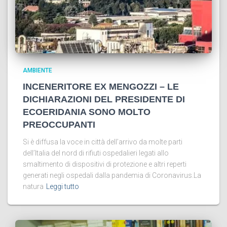
AMBIENTE
INCENERITORE EX MENGOZZI – LE
DICHIARAZIONI DEL PRESIDENTE DI
ECOERIDANIA SONO MOLTO
PREOCCUPANTI
Si è diffusa la voce in città dell’arrivo da molte parti
dell’Italia del nord di rifiuti ospedalieri legati allo
smaltimento di dispositivi di protezione e altri reperti
generati negli ospedali dalla pandemia di Coronavirus.La
natura
Leggi tutto