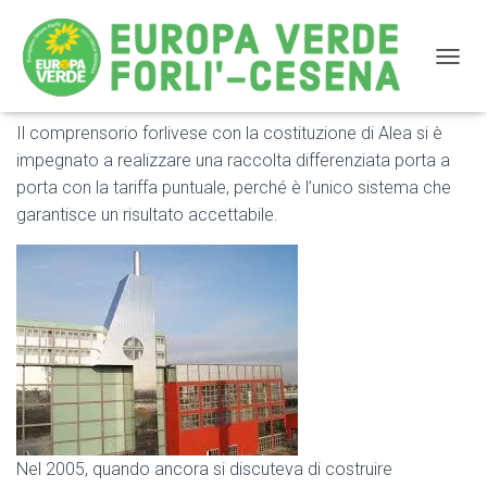
NAVIG
Il comprensorio forlivese con la costituzione di Alea si è
INCENERITORE: NO AI RIFIUTI DEI COMUNI CHE NON
impegnato a realizzare una raccolta differenziata porta a
SI IMPEGNANO NELLA RACCOLTA DIFFERENZIATA
porta con la tariffa puntuale, perché è l’unico sistema che
garantisce un risultato accettabile.
Nel 2005, quando ancora si discuteva di costruire