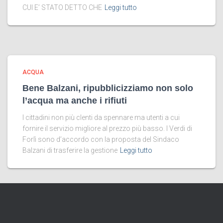
CUI E’ STATO DETTO CHE
Leggi tutto
ACQUA
Bene Balzani, ripubblicizziamo non solo
l’acqua ma anche i rifiuti
I cittadini non più clenti da spennare ma utenti a cui
fornire il servizio migliore al prezzo più basso. I Verdi di
Forlì sono d’accordo con la proposta del Sindaco
Balzani di trasferire la gestione
Leggi tutto