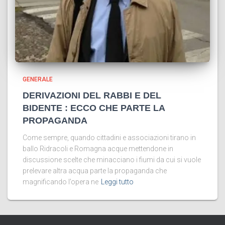
GENERALE
DERIVAZIONI DEL RABBI E DEL
BIDENTE : ECCO CHE PARTE LA
PROPAGANDA
Come sempre, quando cittadini e associazioni tirano in
ballo Ridracoli e Romagna acque mettendone in
discussione scelte che minacciano i fiumi da cui si vuole
prelevare altra acqua parte la propaganda che
magnificando l’opera ne
Leggi tutto