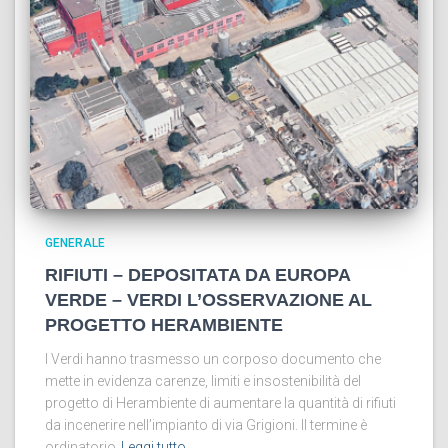
GENERALE
RIFIUTI – DEPOSITATA DA EUROPA
VERDE – VERDI L’OSSERVAZIONE AL
PROGETTO HERAMBIENTE
I Verdi hanno trasmesso un corposo documento che
mette in evidenza carenze, limiti e insostenibilità del
progetto di Herambiente di aumentare la quantità di rifiuti
da incenerire nell’impianto di via Grigioni. Il termine è
ordinatorio
Leggi tutto