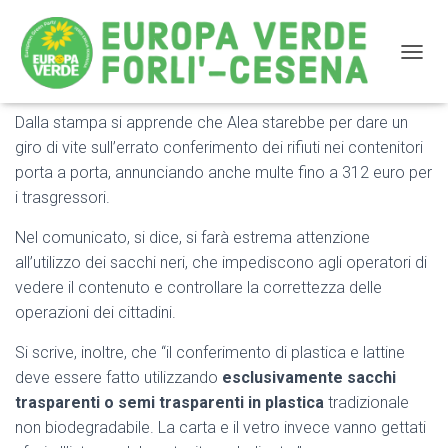
NAVIG
Dalla stampa si apprende che Alea starebbe per dare un
Alea in confusione con i sacchi di plastica, prima delle
giro di vite sull’errato conferimento dei rifiuti nei contenitori
multe corregga la sua comunicazione
porta a porta, annunciando anche multe fino a 312 euro per
i trasgressori.
Nel comunicato, si dice, si farà estrema attenzione
all’utilizzo dei sacchi neri, che impediscono agli operatori di
vedere il contenuto e controllare la correttezza delle
operazioni dei cittadini.
Si scrive, inoltre, che “il conferimento di plastica e lattine
deve essere fatto utilizzando
esclusivamente sacchi
trasparenti o semi trasparenti in plastica
tradizionale
non biodegradabile. La carta e il vetro invece vanno gettati