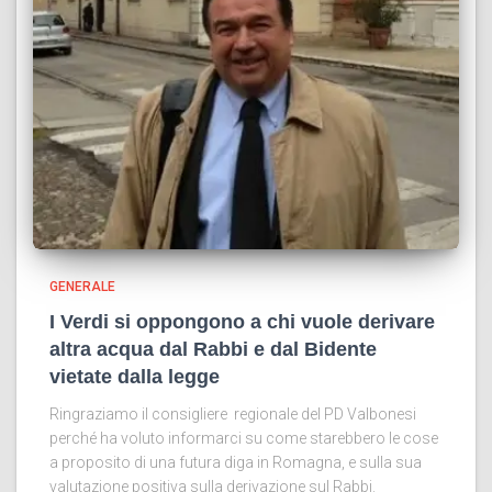
GENERALE
I Verdi si oppongono a chi vuole derivare
altra acqua dal Rabbi e dal Bidente
vietate dalla legge
Ringraziamo il consigliere regionale del PD Valbonesi
perché ha voluto informarci su come starebbero le cose
a proposito di una futura diga in Romagna, e sulla sua
valutazione positiva sulla derivazione sul Rabbi.