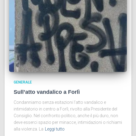
GENERALE
Sull’atto vandalico a Forlì
Condanniamo senza esitazioni l’atto vandalico e
intimidatorio in centro a Forlì, rivolto alla Presidente del
Consiglio. Nel confronto politico, anche il più duro, non
deve esserci spazio per minacce, intimidazioni o richiami
alla violenza. La
Leggi tutto