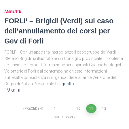
AMBIENTE
FORLI’ – Brigidi (Verdi) sul caso
dell’annullamento dei corsi per
Gev di Forlì
FORLI’ – Con un’apposita interpellanza il capogruppo dei Verdi
Stefano Brigidi ha illustrato ieri in Consiglio provinciale il problema
del rinvio del corso di formazione per aspiranti Guardie Ecologiche
Volontarie di Forlì e al contempo ha chiesto informazioni
sull’esatta consistenza in organico delle Guardie Venatorie del
Corpo di Polizia Provinciale
Leggi tutto
19 anni
Paginazione
PRECEDENTI
1
…
10
11
12
SUCCESSIVI
degli