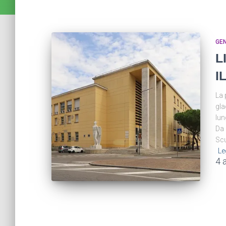
GE
L
I
La 
gla
lun
Da 
Scu
Le
4 