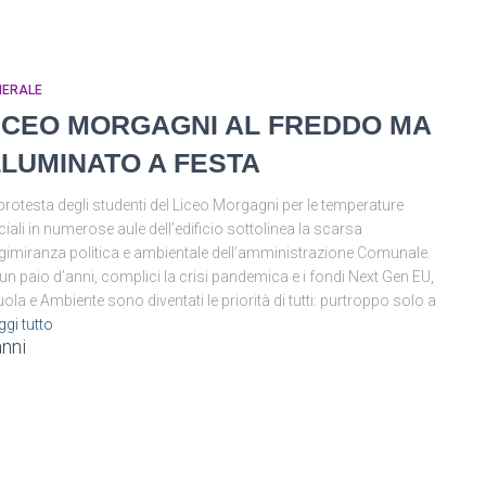
NERALE
ICEO MORGAGNI AL FREDDO MA
LLUMINATO A FESTA
protesta degli studenti del Liceo Morgagni per le temperature
ciali in numerose aule dell’edificio sottolinea la scarsa
gimiranza politica e ambientale dell’amministrazione Comunale.
un paio d’anni, complici la crisi pandemica e i fondi Next Gen EU,
ola e Ambiente sono diventati le priorità di tutti: purtroppo solo a
ggi tutto
anni