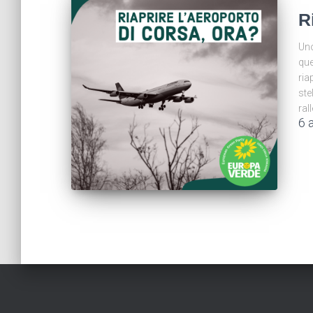
R
Uno
que
ria
ste
ral
6 