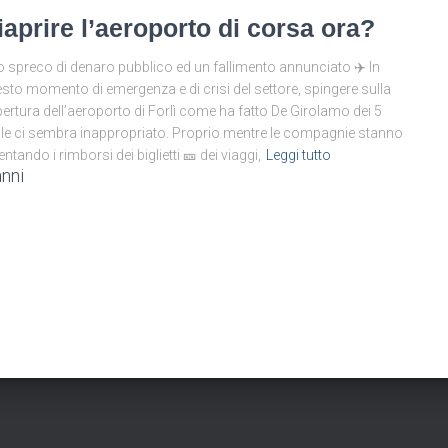
iaprire l’aeroporto di corsa ora?
 spreco di denaro pubblico ed un fallimento annunciato ✈️ In
sto momento di emergenza e di crisi del settore, spingere sulla
pertura dell’aeroporto di Forlì come ha fatto De Girolamo dei 5
lle ci sembra inappropriato. Proprio mentre le compagnie stanno
lentando i rimborsi dei biglietti 🎫 dei viaggi,
Leggi tutto
anni