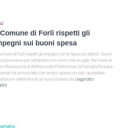
LÌ
l Comune di Forlì rispetti gli
mpegni sui buoni spesa
Comune di Forlì rispetti gli impegni con le fasce più deboli: i buoni
sa promessi per settembre non sono stati erogati. Nel mese di
lio l’Assessora al Welfare e alle Politiche per la Famiglia Rosaria
sinari ha annunciato con ampio spazio su tutti i quotidiani
pertura in settembre di un nuovo bando da
Leggi tutto
anni
ROPORTO