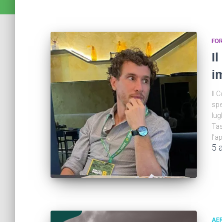
FOR
I
i
Il 
spe
lug
Tas
l’a
5 
AE