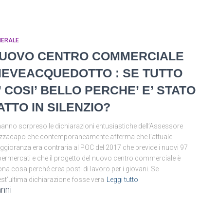
NERALE
UOVO CENTRO COMMERCIALE
IEVEACQUEDOTTO : SE TUTTO
’ COSI’ BELLO PERCHE’ E’ STATO
ATTO IN SILENZIO?
hanno sorpreso le dichiarazioni entusiastiche dell’Assessore
zacapo che contemporaneamente afferma che l’attuale
gioranza era contraria al POC del 2017 che previde i nuovi 97
ermercati e che il progetto del nuovo centro commerciale è
na cosa perché crea posti di lavoro per i giovani. Se
st’ultima dichiarazione fosse vera
Leggi tutto
anni