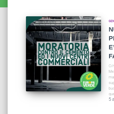
GE
N
P
E
F
Ci 
Mez
mag
sup
buo
que
5 