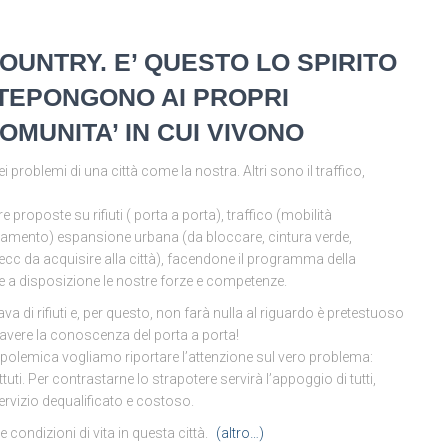
COUNTRY. E’ QUESTO LO SPIRITO
NTEPONGONO AI PROPRI
OMUNITA’ IN CUI VIVONO
ei problemi di una città come la nostra. Altri sono il traffico,
roposte su rifiuti ( porta a porta), traffico (mobilità
nquinamento) espansione urbana (da bloccare, cintura verde,
 ecc da acquisire alla città), facendone il programma della
e a disposizione le nostre forze e competenze.
 di rifiuti e, per questo, non farà nulla al riguardo è pretestuoso
ad avere la conoscenza del porta a porta!
 polemica vogliamo riportare l’attenzione sul vero problema:
tuti. Per contrastarne lo strapotere servirà l’appoggio di tutti,
ervizio dequalificato e costoso.
le condizioni di vita in questa città.
(altro…)