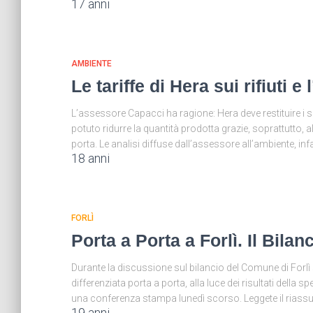
17 anni
AMBIENTE
Le tariffe di Hera sui rifiuti
L’assessore Capacci ha ragione: Hera deve restituire i so
potuto ridurre la quantità prodotta grazie, soprattutto, 
porta. Le analisi diffuse dall’assessore all’ambiente, 
18 anni
FORLÌ
Porta a Porta a Forlì. Il Bila
Durante la discussione sul bilancio del Comune di Forlì s
differenziata porta a porta, alla luce dei risultati dell
una conferenza stampa lunedì scorso. Leggete il riassu
19 anni