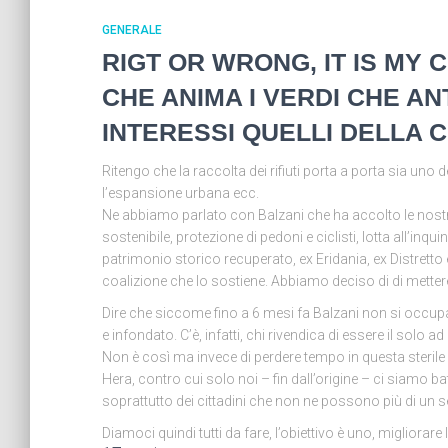
GENERALE
RIGT OR WRONG, IT IS MY 
CHE ANIMA I VERDI CHE A
INTERESSI QUELLI DELLA C
Ritengo che la raccolta dei rifiuti porta a porta sia uno d
l’espansione urbana ecc.
Ne abbiamo parlato con Balzani che ha accolto le nostre p
sostenibile, protezione di pedoni e ciclisti, lotta all’i
patrimonio storico recuperato, ex Eridania, ex Distretto
coalizione che lo sostiene. Abbiamo deciso di di metter
Dire che siccome fino a 6 mesi fa Balzani non si occupava
e infondato. C’è, infatti, chi rivendica di essere il solo 
Non è così ma invece di perdere tempo in questa sterile
Hera, contro cui solo noi – fin dall’origine – ci siamo bat
soprattutto dei cittadini che non ne possono più di un s
Diamoci quindi tutti da fare, l’obiettivo è uno, migliorare 