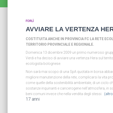
FORLÌ
AVVIARE LA VERTENZA HE
COSTITUITA ANCHE IN PROVINCIA FC LA RETE ECO
TERRITORIO PROVINCIALE E REGIONALE.
Domenica 13 dicembre 2009 un primo numeroso gruppo di 
Verdi e ha deciso di avviare una vertenza Hera sul territo
ecologista bolognese.
Non sarà mai scopo di una SpA quotata in borsa abbassar
migliore manutenzione della rete, complicarsi la vita 
come quelle della sostenibilità ambientale, di un ciclo ch
sostanze inquinanti e cancerogene nell’atmosfera, in so
beni comuni invece che nella vendita degli stessi.
(altr
17 anni