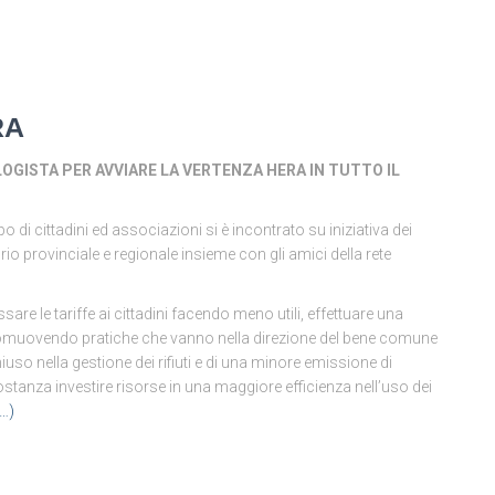
RA
LOGISTA PER AVVIARE LA VERTENZA HERA IN TUTTO IL
cittadini ed associazioni si è incontrato su iniziativa dei
rio provinciale e regionale insieme con gli amici della rete
e le tariffe ai cittadini facendo meno utili, effettuare una
promuovendo pratiche che vanno nella direzione del bene comune
iuso nella gestione dei rifiuti e di una minore emissione di
stanza investire risorse in una maggiore efficienza nell’uso dei
o…)