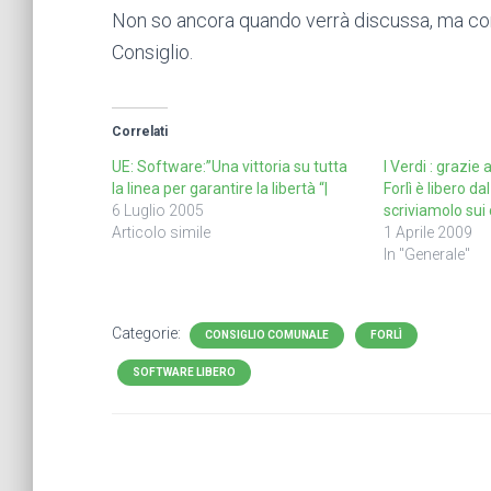
Non so ancora quando verrà discussa, ma con
Consiglio.
Correlati
UE: Software:”Una vittoria su tutta
I Verdi : grazie 
la linea per garantire la libertà “|
Forlì è libero da
6 Luglio 2005
scriviamolo sui c
Articolo simile
1 Aprile 2009
In "Generale"
Categorie:
CONSIGLIO COMUNALE
FORLÌ
SOFTWARE LIBERO