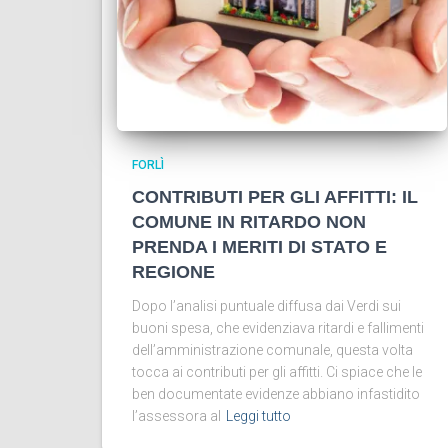
FORLÌ
CONTRIBUTI PER GLI AFFITTI: IL
COMUNE IN RITARDO NON
PRENDA I MERITI DI STATO E
REGIONE
Dopo l’analisi puntuale diffusa dai Verdi sui
buoni spesa, che evidenziava ritardi e fallimenti
dell’amministrazione comunale, questa volta
tocca ai contributi per gli affitti. Ci spiace che le
ben documentate evidenze abbiano infastidito
l’assessora al
Leggi tutto