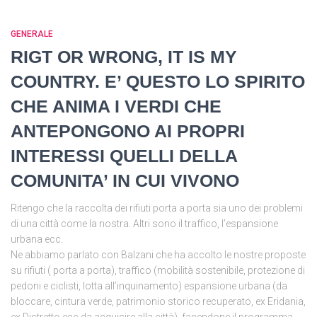
GENERALE
RIGT OR WRONG, IT IS MY
COUNTRY. E’ QUESTO LO SPIRITO
CHE ANIMA I VERDI CHE
ANTEPONGONO AI PROPRI
INTERESSI QUELLI DELLA
COMUNITA’ IN CUI VIVONO
Ritengo che la raccolta dei rifiuti porta a porta sia uno dei problemi
di una città come la nostra. Altri sono il traffico, l’espansione
urbana ecc.
Ne abbiamo parlato con Balzani che ha accolto le nostre proposte
su rifiuti ( porta a porta), traffico (mobilità sostenibile, protezione di
pedoni e ciclisti, lotta all’inquinamento) espansione urbana (da
bloccare, cintura verde, patrimonio storico recuperato, ex Eridania,