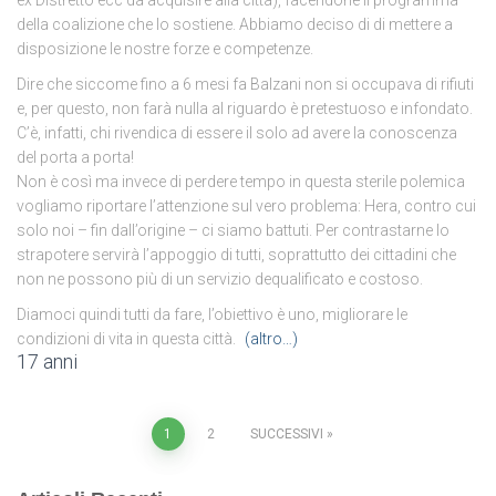
ex Distretto ecc da acquisire alla città), facendone il programma
della coalizione che lo sostiene. Abbiamo deciso di di mettere a
disposizione le nostre forze e competenze.
Dire che siccome fino a 6 mesi fa Balzani non si occupava di rifiuti
e, per questo, non farà nulla al riguardo è pretestuoso e infondato.
C’è, infatti, chi rivendica di essere il solo ad avere la conoscenza
del porta a porta!
Non è così ma invece di perdere tempo in questa sterile polemica
vogliamo riportare l’attenzione sul vero problema: Hera, contro cui
solo noi – fin dall’origine – ci siamo battuti. Per contrastarne lo
strapotere servirà l’appoggio di tutti, soprattutto dei cittadini che
non ne possono più di un servizio dequalificato e costoso.
Diamoci quindi tutti da fare, l’obiettivo è uno, migliorare le
condizioni di vita in questa città.
(altro…)
17 anni
Paginazione
1
2
SUCCESSIVI
degli