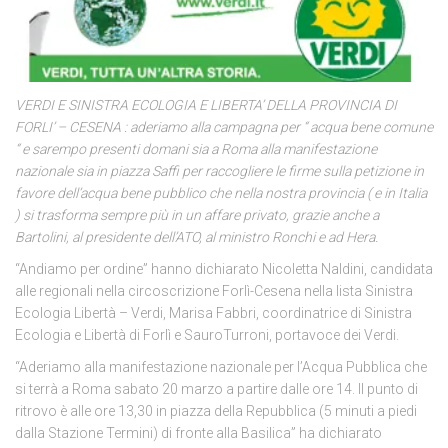
VERDI E SINISTRA ECOLOGIA E LIBERTA’ DELLA PROVINCIA DI
FORLI’ – CESENA : aderiamo alla campagna per “ acqua bene comune
“ e sarempo presenti domani sia a Roma alla manifestazione
nazionale sia in piazza Saffi per raccogliere le firme sulla petizione in
favore dell’acqua bene pubblico che nella nostra provincia ( e in Italia
) si trasforma sempre più in un affare privato, grazie anche a
Bartolini, al presidente dell’ATO, al ministro Ronchi e ad Hera.
“Andiamo per ordine” hanno dichiarato Nicoletta Naldini, candidata
alle regionali nella circoscrizione Forlì-Cesena nella lista Sinistra
Ecologia Libertà – Verdi, Marisa Fabbri, coordinatrice di Sinistra
Ecologia e Libertà di Forlì e SauroTurroni, portavoce dei Verdi.
“Aderiamo alla manifestazione nazionale per l’Acqua Pubblica che
si terrà a Roma sabato 20 marzo a partire dalle ore 14. Il punto di
ritrovo è alle ore 13,30 in piazza della Repubblica (5 minuti a piedi
dalla Stazione Termini) di fronte alla Basilica” ha dichiarato