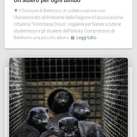
Un albero per ogni bimbo
🌳 Il Comune di Bertinoro, in collaborazione con
l’Assessorato all’Ambiente della Regione e l’associazione
cittadina “Volontaria Onlus”, regalerà per Natale a tutte le
studentesse e gli studenti dell’Istituto Comprensivo di
Bertinoro una piccolo albero. 🏫
Leggi tutto