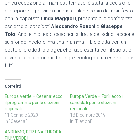
Unica eccezione ai manifesti tematici è stata la decisione
di proporre in provincia anche qualche copia del manifesto
con la capolista
Linda Maggiori
, presente alla conferenza
assieme ai candidati
Alessandro Ronchi
e
Giuseppe
Tolo
. Anche in questo caso non si tratta del solito faccione
su sfondo incolore, ma una mamma in bicicletta con un
cesto di prodotti biologici, che rappresenta con il suo stile
di vita e le sue storiche battaglie ecologiste un esempio per
tutti.
Correlati
Europa Verde – Cesena: ecco
Europa Verde – Forlì: ecco i
il programma per le elezioni
candidati per le elezioni
regionali
regionali
11 Gennaio 2020
18 Dicembre 2019
In "Cesena"
In "Elezioni"
ANDIAMO, PER UNA EUROPA
PIU’ VERDE !