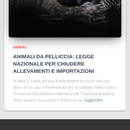
ANIMALI
ANIMALI DA PELLICCIA: LEGGE
NAZIONALE PER CHIUDERE
ALLEVAMENTI E IMPORTAZIONI
In Italia ci sono ancora 8 allevamenti di visoni ancora
attivi, di cui uno a Ravenna ed uno a Galeata, nella nostra
Provincia. Il problema è riemerso per l’opinione pubblica
dopo quanto successo in Danimarca,
Leggi tutto