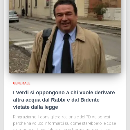
GENERALE
I Verdi si oppongono a chi vuole derivare
altra acqua dal Rabbi e dal Bidente
vietate dalla legge
Ringraziamo il consigliere regionale del PD Valbonesi
perché ha voluto informarci su come starebbero le cose
a proposito di una futura diga in Romagna, e sulla sua