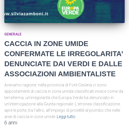
GENERALE
CACCIA IN ZONE UMIDE
CONFERMATE LE IRREGOLARITA’
DENUNCIATE DAI VERDI E DALLE
ASSOCIAZIONI AMBIENTALISTE
Avevamo ragione: nella provincia di Forlì-Cesena ci sono
appostamenti di caccia in zona umida classificati invece come da
terraferma, un’irregolarità che Europa Verde ha denunciato in
un’interrogazione alla Giunta regionale. L’erronea classificazione
apre le porte, tra l’altro, all’impiego di proiettili al piombo che nelle
aree di caccia in zone umide
Leggi tutto
6 anni