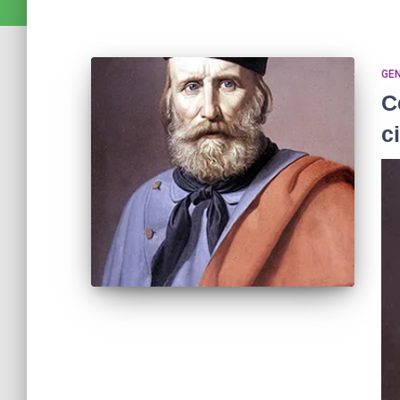
GE
C
c