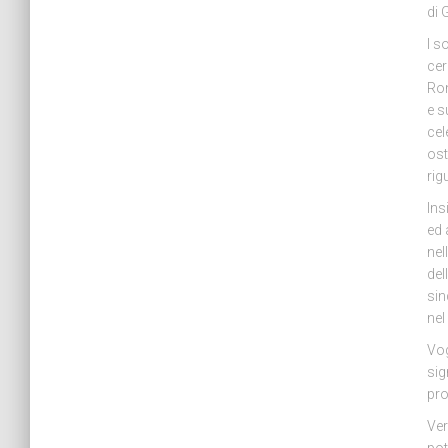
di 
I s
cer
Ron
e s
cel
ost
rig
Ins
ed 
nel
del
sin
nel
Vog
sig
pro
Ver
pot