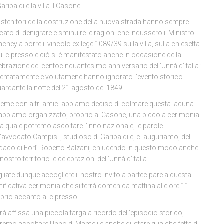
Garibaldi e la villa il Casone.
ostenitori della costruzione della nuova strada hanno sempre
cato di denigrare e sminuire le ragioni che indussero il Ministro
chey a porre il vincolo ex lege 1089/39 sulla villa, sulla chiesetta
ul cipresso e ciò si è manifestato anche in occasione della
ebrazione del centocinquantesimo anniversario dell’Unità d’Italia :
entatamente e volutamene hanno ignorato l’evento storico
uardante la notte del 21 agosto del 1849.
ieme con altri amici abbiamo deciso di colmare questa lacuna
abbiamo organizzato, proprio al Casone, una piccola cerimonia
la quale potremo ascoltare l’inno nazionale, le parole
l’avvocato Campisi , studioso di Garibaldi e, ci auguriamo, del
daco di Forlì Roberto Balzani, chiudendo in questo modo anche
 nostro territorio le celebrazioni dell’Unità d’Italia.
liate dunque accogliere il nostro invito a partecipare a questa
nificativa cerimonia che si terrà domenica mattina alle ore 11
prio accanto al cipresso.
rà affissa una piccola targa a ricordo dell’episodio storico,
remo ascoltare l’Inno di Mameli e anche gustare qualche fetta di