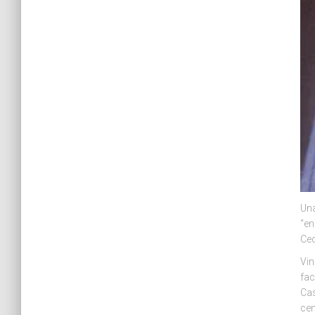
Una
“en
Ced
Vin
fac
Cas
cen