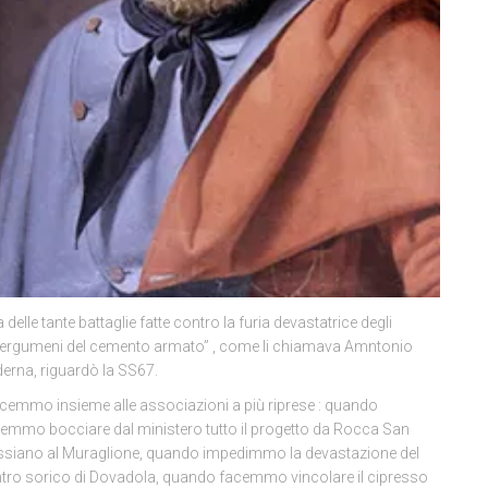
 delle tante battaglie fatte contro la furia devastatrice degli
ergumeni del cemento armato” , come li chiamava Amntonio
erna, riguardò la SS67.
cemmo insieme alle associazioni a più riprese : quando
emmo bocciare dal ministero tutto il progetto da Rocca San
siano al Muraglione, quando impedimmo la devastazione del
tro sorico di Dovadola, quando facemmo vincolare il cipresso