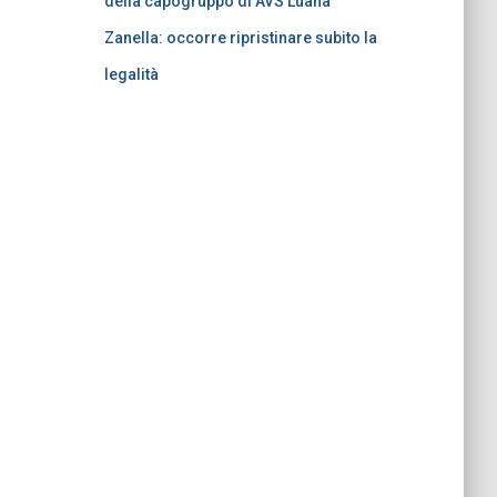
della capogruppo di AVS Luana
Zanella: occorre ripristinare subito la
legalità