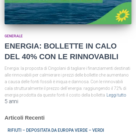
GENERALE
ENERGIA: BOLLETTE IN CALO
DEL 40% CON LE RINNOVABILI
Energia: la proposta di Cingolani di tagliare i finanziamenti destinati
alle rinnovabili per calmierare i prezzi delle bollette che aumentano
a causa delle fonti fossili è iniqua e dannosa. Con le rinnovabili
cala strutturalmente il prezzo dell’energia: raggiungendo il 72% di
energia prodotta da queste fonti il costo della bolletta
Leggi tutto
5 anni
Articoli Recenti
RIFIUTI – DEPOSITATA DA EUROPA VERDE – VERDI