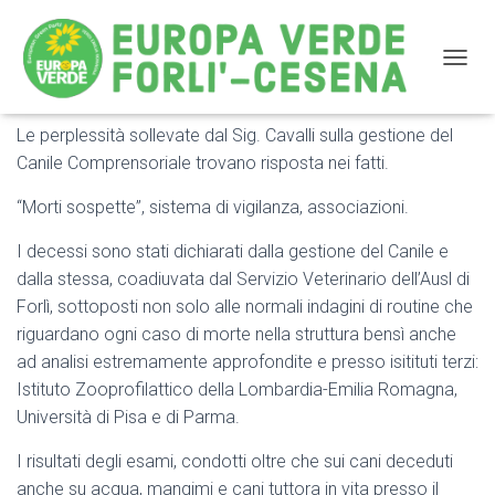
NAVIG
Le perplessità sollevate dal Sig. Cavalli sulla gestione del
Morti sospette al canile: Risposta dell’Ass.Morelli
Canile Comprensoriale trovano risposta nei fatti.
“Morti sospette”, sistema di vigilanza, associazioni.
I decessi sono stati dichiarati dalla gestione del Canile e
dalla stessa, coadiuvata dal Servizio Veterinario dell’Ausl di
Forlì, sottoposti non solo alle normali indagini di routine che
riguardano ogni caso di morte nella struttura bensì anche
ad analisi estremamente approfondite e presso isitituti terzi:
Istituto Zooprofilattico della Lombardia-Emilia Romagna,
Università di Pisa e di Parma.
I risultati degli esami, condotti oltre che sui cani deceduti
anche su acqua, mangimi e cani tuttora in vita presso il