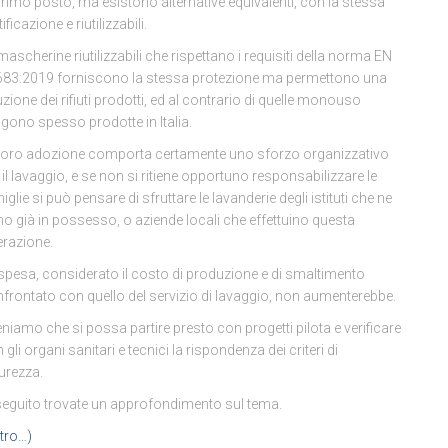
primo posto, ma esistono alternative equivalenti, con la stessa
ificazione e riutilizzabili.
mascherine riutilizzabili che rispettano i requisiti della norma EN
83:2019 forniscono la stessa protezione ma permettono una
uzione dei rifiuti prodotti, ed al contrario di quelle monouso
gono spesso prodotte in Italia.
loro adozione comporta certamente uno sforzo organizzativo
 il lavaggio, e se non si ritiene opportuno responsabilizzare le
iglie si può pensare di sfruttare le lavanderie degli istituti che ne
o già in possesso, o aziende locali che effettuino questa
razione.
spesa, considerato il costo di produzione e di smaltimento
frontato con quello del servizio di lavaggio, non aumenterebbe.
eniamo che si possa partire presto con progetti pilota e verificare
 gli organi sanitari e tecnici la rispondenza dei criteri di
urezza.
seguito trovate un approfondimento sul tema.
ltro…)