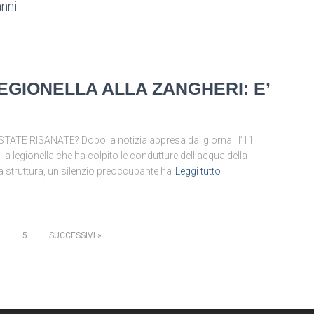
anni
EGIONELLA ALLA ZANGHERI: E’
E RISANATE? Dopo la notizia appresa dai giornali l’11
a legionella che ha colpito le condutture dell’acqua della
a struttura, un silenzio preoccupante ha
Leggi tutto
5
SUCCESSIVI