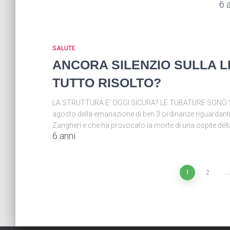
6 
SALUTE
ANCORA SILENZIO SULLA L
TUTTO RISOLTO?
LA STRUTTURA E’ OGGI SICURA? LE TUBATURE SONO STAT
agosto della emanazione di ben 3 ordinanze riguardanti l
Zangheri e che ha provocato la morte di una ospite dell
6 anni
Paginazione
1
2
…
degli