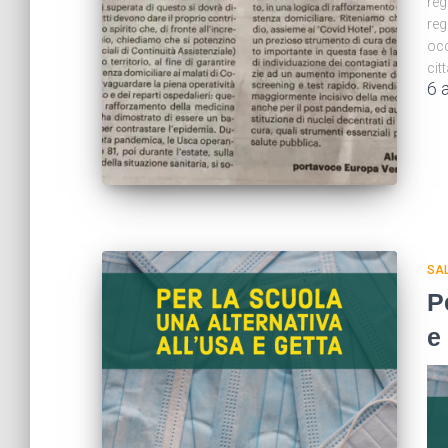
reg
reg
occ
cit
6 
SA
P
e