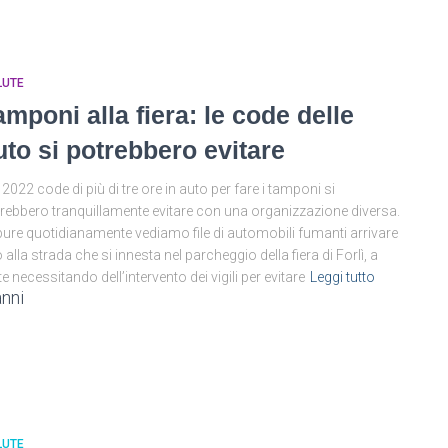
LUTE
amponi alla fiera: le code delle
uto si potrebbero evitare
 2022 code di più di tre ore in auto per fare i tamponi si
rebbero tranquillamente evitare con una organizzazione diversa.
ure quotidianamente vediamo file di automobili fumanti arrivare
o alla strada che si innesta nel parcheggio della fiera di Forlì, a
te necessitando dell’intervento dei vigili per evitare
Leggi tutto
anni
LUTE