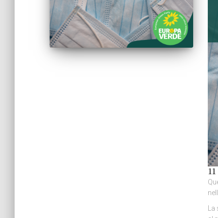
11
Que
nel
La 