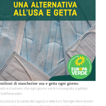
 milioni di mascherine usa e getta ogni giorno.
sto è il numero che ogni giorno verrà consegnato e gettato
l’indifferenziato.
sicurezza e la salute dei ragazzi e delle loro famiglie deve essere