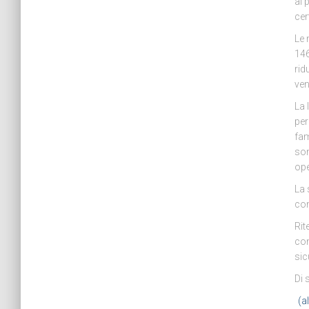
al 
cert
Le 
146
rid
ven
La 
per
fam
son
ope
La 
con
Rit
con
sic
Di 
(a