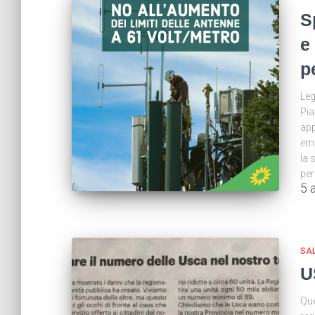
S
e
pe
Leg
Pia
app
emi
la 
per
5 
SA
U
Que