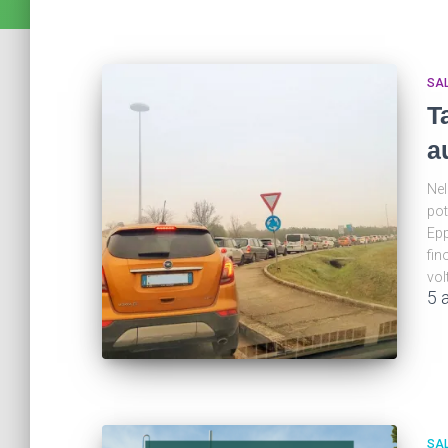
SA
T
a
Nel
pot
Epp
fin
vol
5 
SA